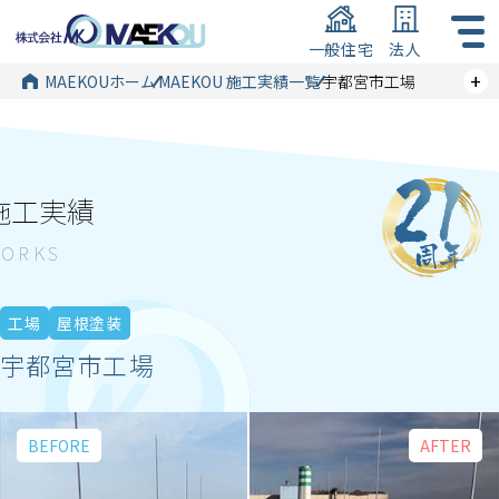
一般住宅
法人
+
MAEKOUホーム
MAEKOU 施工実績一覧
宇都宮市工場
施工実績
工場
屋根塗装
宇都宮市工場