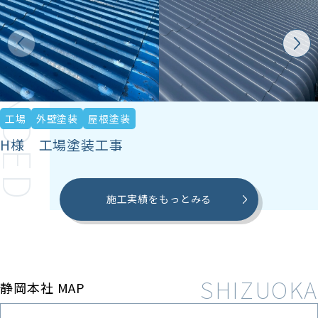
ECOMMENDED
工場
外壁塗装
屋根塗装
H様 工場塗装工事
施工実績をもっとみる
静岡本社 MAP