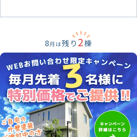
2
8
残り
棟
月は