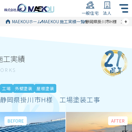
一般住宅
法人
+
MAEKOUホーム
MAEKOU 施工実績一覧
静岡県掛川市H様 工場
施工実績
工場
外壁塗装
屋根塗装
静岡県掛川市H様 工場塗装工事