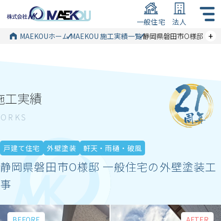
一般住宅
法人
+
MAEKOUホーム
MAEKOU 施工実績一覧
静岡県磐田市O様邸 一
施工実績
戸建て住宅
外壁塗装
軒天・雨樋・破風
静岡県磐田市O様邸 一般住宅の外壁塗装工
事