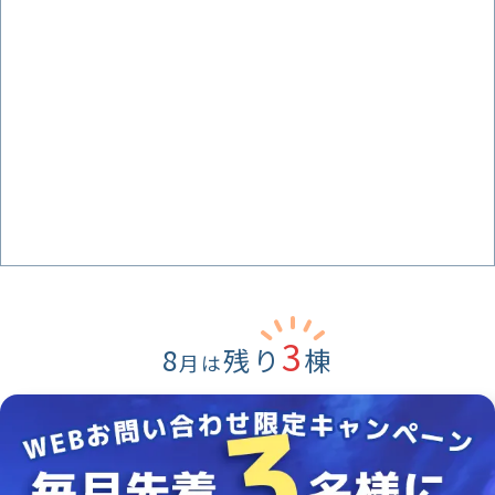
3
8
残り
棟
月は