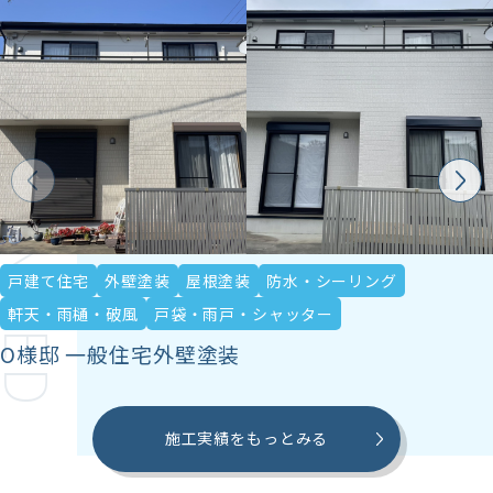
ECOMMENDED
戸建て住宅
外壁塗装
屋根塗装
防水・シーリング
軒天・雨樋・破風
戸袋・雨戸・シャッター
O様邸 一般住宅外壁塗装
施工実績をもっとみる