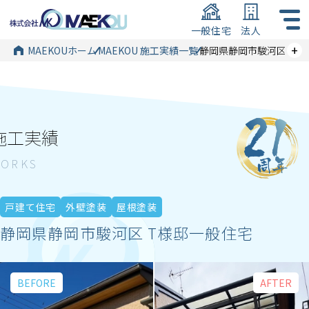
一般住宅
法人
+
MAEKOUホーム
MAEKOU 施工実績一覧
静岡県静岡市駿河区 T様
施工実績
戸建て住宅
外壁塗装
屋根塗装
静岡県静岡市駿河区 T様邸一般住宅