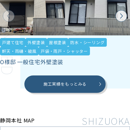
ECOMMENDED
戸建て住宅
外壁塗装
屋根塗装
防水・シーリング
軒天・雨樋・破風
戸袋・雨戸・シャッター
O様邸 一般住宅外壁塗装
施工実績をもっとみる
静岡本社 MAP