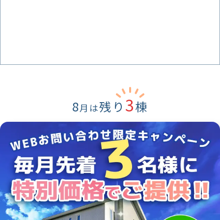
3
8
残り
棟
月は