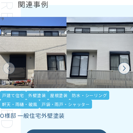
関連事例
ECOMMENDED
戸建て住宅
外壁塗装
屋根塗装
防水・シーリング
軒天・雨樋・破風
戸袋・雨戸・シャッター
O様邸 一般住宅外壁塗装