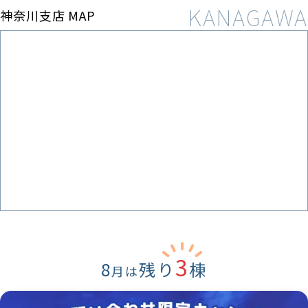
神奈川支店 MAP
3
8
残り
棟
月は