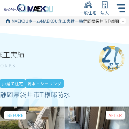
一般住宅
法人
+
MAEKOUホーム
MAEKOU 施工実績一覧
静岡県袋井市T様邸防水
施工実績
戸建て住宅
防水・シーリング
静岡県袋井市T様邸防水