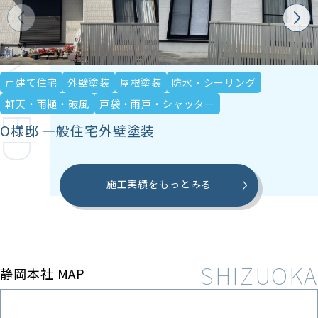
ECOMMENDED
戸建て住宅
外壁塗装
屋根塗装
防水・シーリング
軒天・雨樋・破風
戸袋・雨戸・シャッター
O様邸 一般住宅外壁塗装
施工実績をもっとみる
静岡本社 MAP