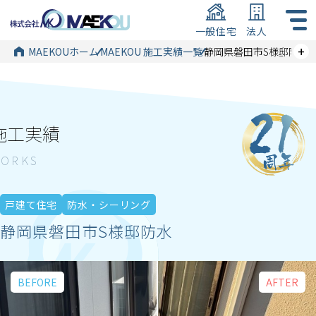
一般住宅
法人
+
MAEKOUホーム
MAEKOU 施工実績一覧
静岡県磐田市S様邸防水
施工実績
戸建て住宅
防水・シーリング
静岡県磐田市S様邸防水