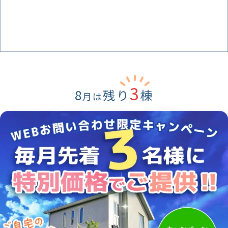
3
8
残り
棟
月は