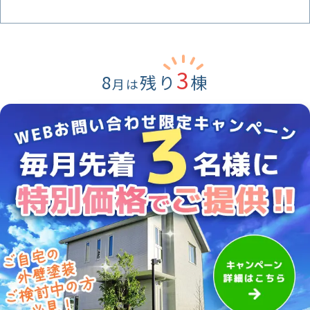
3
8
残り
棟
月は