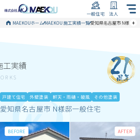
一般住宅
法人
+
MAEKOUホーム
MAEKOU 施工実績一覧
愛知県名古屋市 N様邸一
施工実績
戸建て住宅
外壁塗装
軒天・雨樋・破風
その他塗装
愛知県名古屋市 N様邸一般住宅