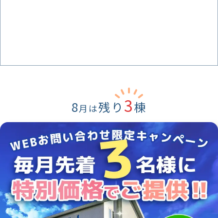
3
8
残り
棟
月は