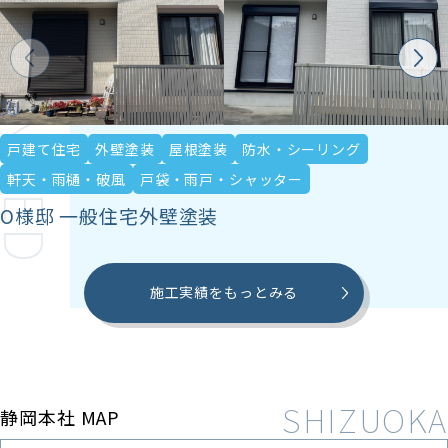
ECOMMENDED
戸建て住宅
外壁塗装
屋根塗装
防水・シーリング
軒天・雨樋・破風
戸袋・雨戸・シャッター
O様邸 一般住宅外壁塗装
施工実績をもっとみる
静岡本社 MAP