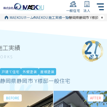
一般住宅
法人
+
MAEKOUホーム
MAEKOU 施工実績一覧
静岡県静岡市 Y様邸一般
施工実績
戸建て住宅
外壁塗装
屋根塗装
静岡県静岡市 Y様邸一般住宅