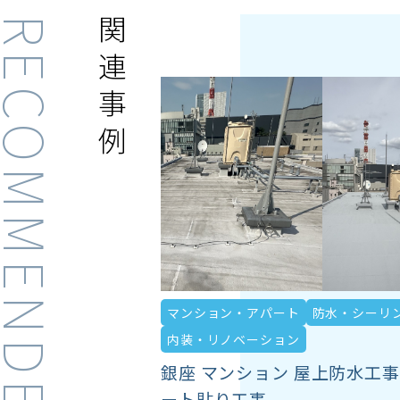
ECOMMENDED
関連事例
マンション・アパート
防水・シーリ
内装・リノベーション
銀座 マンション 屋上防水工
ート貼り工事