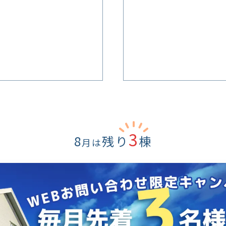
3
8
残り
棟
月は