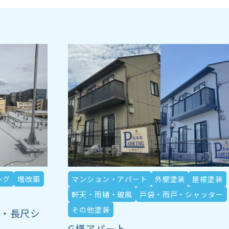
ング
増改築
マンション・アパート
外壁塗装
屋根塗装
軒天・雨樋・破風
戸袋・雨戸・シャッター
その他塗装
事・長尺シ
G様アパート