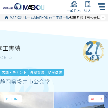
一般住宅
法人
+
MAEKOUホーム
MAEKOU 施工実績一覧
静岡県袋井市公会堂
施工実績
店舗・テナント
外壁塗装
屋根塗装
静岡県袋井市公会堂