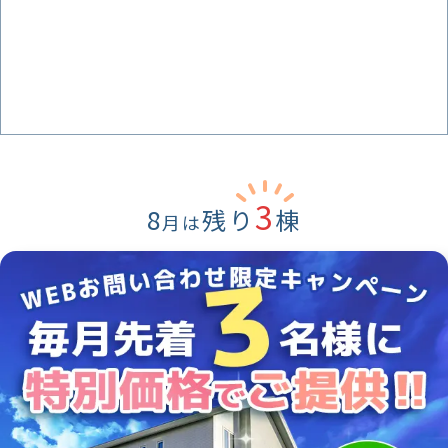
3
8
残り
棟
月は