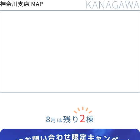
神奈川支店 MAP
2
8
残り
棟
月は