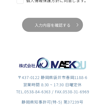
個人情報保護方針に同意します。
SDGsとはSustainable Development Goals(持続
可能な開発目標) の略で、2015年9月に国連サミッ
トで採択され、「誰一人取り残さない」という理
入力内容を確認する
念に基づき、飢餓・貧困・健康・教育などの世界
的な課題を解決するために、2030年までに国連加
盟諸国が達成すべき17の目標と169のターゲットで
構成された国際的な目標です。
適用範囲
本方針は、お客様の個人情報もしくはそれに準ず
る情報を取り扱う際に、当サイトが遵守する方針
〒437-0122 静岡県袋井市春岡1188-6
を示したものです。
営業時間 8:30 ~ 17:30 日曜定休
TEL.0538-84-6363
/ FAX.0538-31-6969
個人情報の利用目的
静岡県知事許可(特-5) 第37239号
当サイトが個人情報を収集・利用する目的は以下