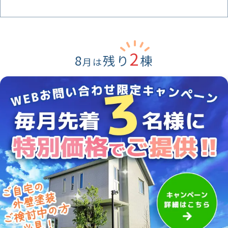
2
8
残り
棟
月は