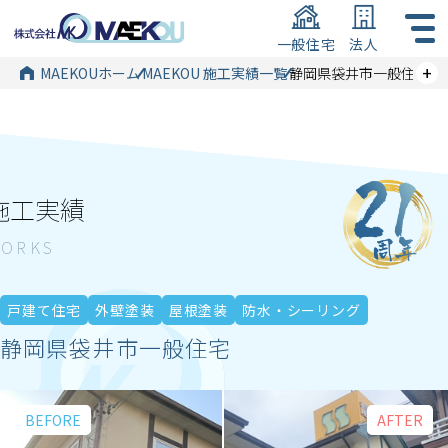
一般住宅
法人
+
MAEKOUホーム
MAEKOU 施工実績一覧
静岡県袋井市一般住宅
施工実績
戸建て住宅
外壁塗装
屋根塗装
防水・シーリング
静岡県袋井市一般住宅