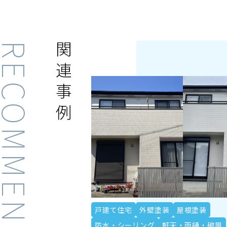
ECOMMENDED
関連事例
戸建て住宅
外壁塗装
屋根塗装
防水・シーリング
軒天・雨樋・破風