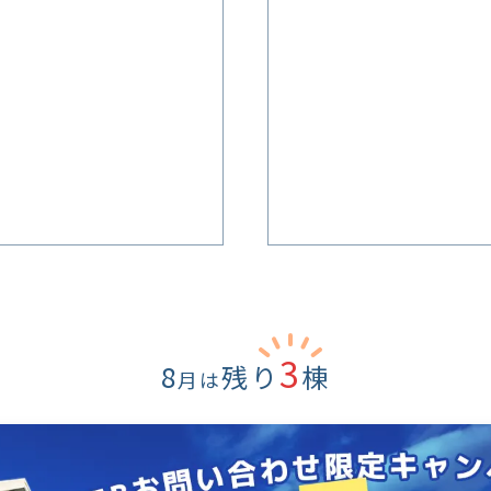
3
8
残り
棟
月は